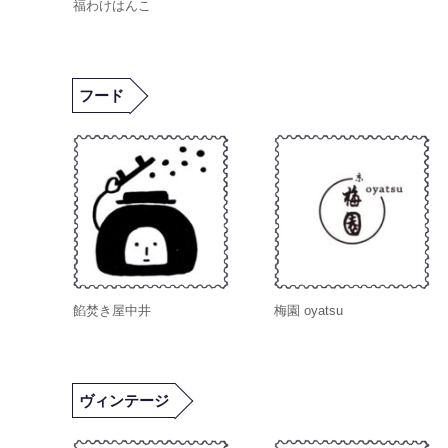
福わけはんこ
フード
餡焚き屋中井
梅園 oyatsu
ヴィンテージ