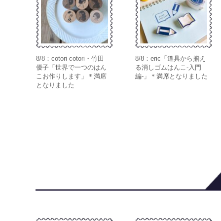
8/8：cotori cotori・竹田
8/8：eric「道具から揃え
優子「世界で一つのはん
る消しゴムはんこ-入門
こお作りします」＊満席
編-」＊満席となりました
となりました