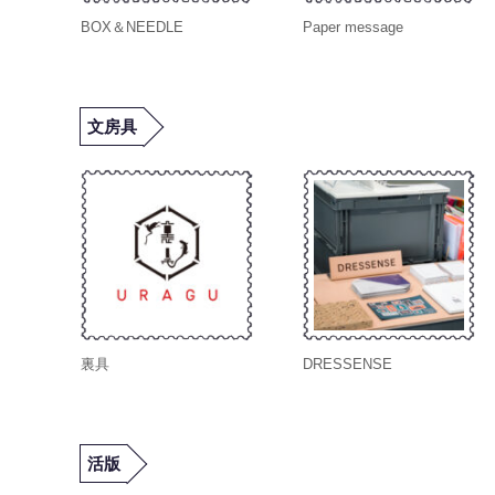
BOX＆NEEDLE
Paper message
文房具
裏具
DRESSENSE
活版