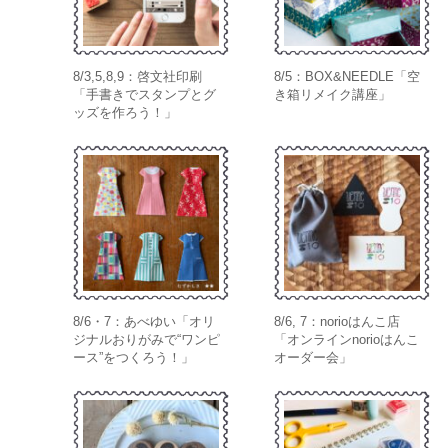
8/3,5,8,9：啓文社印刷
8/5：BOX&NEEDLE「空
「手書きでスタンプとグ
き箱リメイク講座」
ッズを作ろう！」
8/6・7：あべゆい「オリ
8/6, 7：norioはんこ店
ジナルおりがみで“ワンピ
「オンラインnorioはんこ
ース”をつくろう！」
オーダー会」