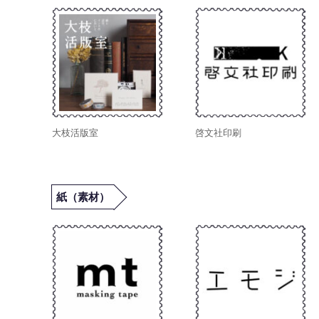
大枝活版室
啓文社印刷
紙（素材）