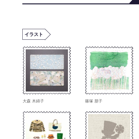
イラスト
大森 木綿子
篠塚 朋子