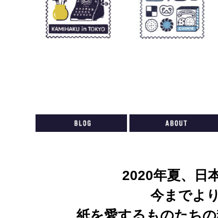
shop index
live
ticket
2020年夏、
今までよ
紙を愛するものたちの