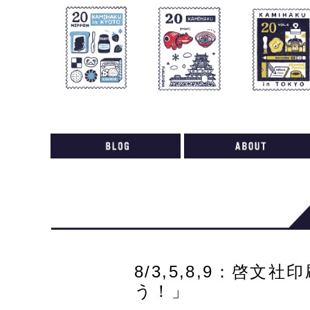
shop index
live
ticket
8/3,5,8,9：啓
う！」